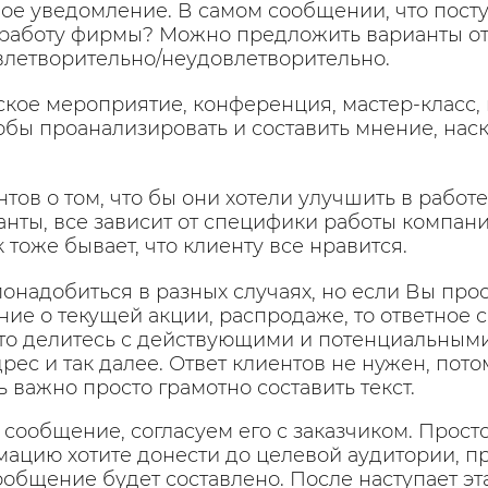
ое уведомление. В самом сообщении, что посту
работу фирмы? Можно предложить варианты от 1 
влетворительно/неудовлетворительно.
кое мероприятие, конференция, мастер-класс, 
обы проанализировать и составить мнение, нас
тов о том, что бы они хотели улучшить в работе 
нты, все зависит от специфики работы компан
к тоже бывает, что клиенту все нравится.
онадобиться в разных случаях, но если Вы про
ие о текущей акции, распродаже, то ответное 
сто делитесь с действующими и потенциальным
рес и так далее. Ответ клиентов не нужен, пото
важно просто грамотно составить текст.
сообщение, согласуем его с заказчиком. Прост
ацию хотите донести до целевой аудитории, пр
ообщение будет составлено. После наступает э