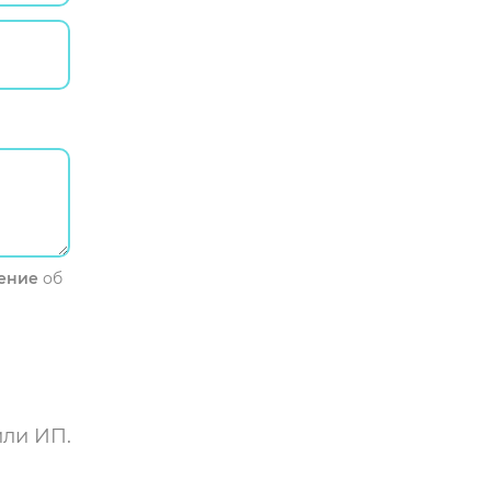
ение
об
или ИП.