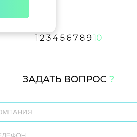
1
2
3
4
5
6
7
8
9
10
ЗАДАТЬ ВОПРОС
?