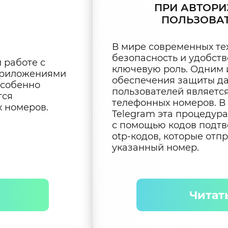
ПРИ АВТОР
ПОЛЬЗОВА
В мире современных те
безопасность и удобств
 работе с
ключевую роль. Одним 
приложениями
обеспечения защиты д
Особенно
пользователей являетс
тся
телефонных номеров. В
 номеров.
Telegram эта процедур
с помощью кодов подтв
otp-кодов, которые отп
указанный номер.
Читат