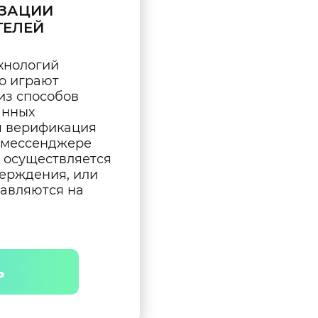
ИЗАЦИИ
ТЕЛЕЙ
хнологий
о играют
из способов
анных
я верификация
 мессенджере
а осуществляется
ерждения, или
равляются на
ь