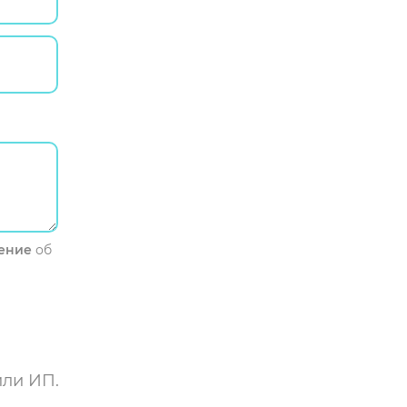
ение
об
или ИП.