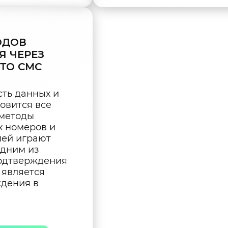
ОДОВ
Я ЧЕРЕЗ
ТО СМС
ть данных и
овится все
 методы
 номеров и
лей играют
Одним из
одтверждения
 является
ждения в